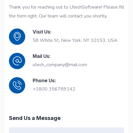
Thank you for reaching out to UtechSoftware! Please fill
the form right. Our team will contact you shortly.
Visit Us:
58 White St, New York, NY 10153, USA
Mail Us:
utech_company@mail.com
Phone Us:
+1800 356789142
Send Us a Message
A