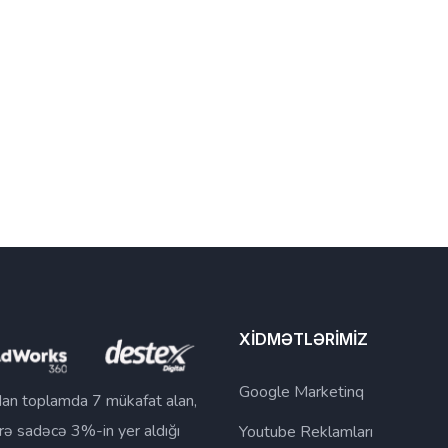
XİDMƏTLƏRİMİZ
Google Marketinq
an toplamda 7 mükafat alan,
rə sadəcə 3%-in yer aldığı
Youtube Reklamları