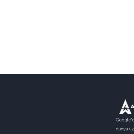
Google'd
dünya üz