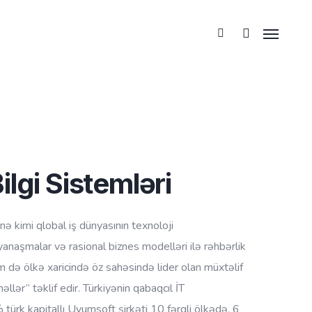
lgi Sistemləri
 kimi qlobal iş dünyasının texnoloji
yanaşmalar və rasional biznes modelləri ilə rəhbərlik
m də ölkə xaricində öz sahəsində lider olan müxtəlif
əllər” təklif edir. Türkiyənin qabaqcıl İT
 türk kapitallı Uyumsoft şirkəti 10 fərqli ölkədə, 6