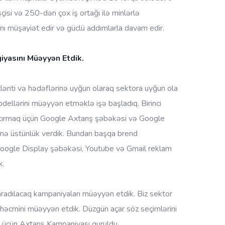
isi və 250-dən çox iş ortağı ilə minlərlə
ını müşayiət edir və güclü addımlarla davam edir.
yasını Müəyyən Etdik.
ənti və hədəflərinə uyğun olaraq sektora uyğun ola
ellərini müəyyən etməklə işə başladıq. Birinci
rtırmaq üçün Google Axtarış şəbəkəsi və Google
nə üstünlük verdik. Bundan başqa brend
 Google Display şəbəkəsi, Youtube və Gmail reklam
k.
radılacaq kampaniyaları müəyyən etdik. Biz sektor
ış həcmini müəyyən etdik. Düzgün açar söz seçimlərini
aq üçün Axtarış Kampaniyası quruldu.