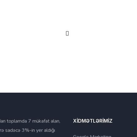
an toplamda 7 mükafat alan,
XİDMƏTLƏRİMİZ
rə sadəcə 3%-in yer aldığı
Google Marketinq