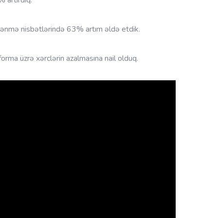
lənmə nisbətlərində 63% artım əldə etdik.
orma üzrə xərclərin azalmasına nail olduq.