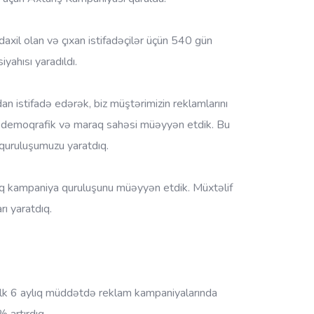
axil olan və çıxan istifadəçilər üçün 540 gün
ahısı yaradıldı.
an istifadə edərək, biz müştərimizin reklamlarını
, demoqrafik və maraq sahəsi müəyyən etdik. Bu
quruluşumuzu yaratdıq.
aq kampaniya quruluşunu müəyyən etdik. Müxtəlif
ı yaratdıq.
 ilk 6 aylıq müddətdə reklam kampaniyalarında
 artırdıq.