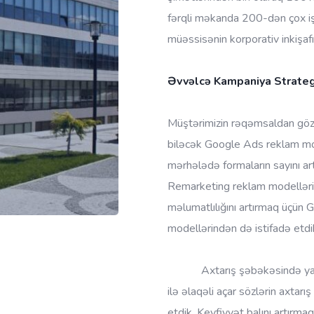
fərqli məkanda 200-dən çox işç
müəssisənin korporativ inkişaf
Əvvəlcə Kampaniya Strategi
Müştərimizin rəqəmsaldan gözl
biləcək Google Ads reklam mod
mərhələdə formaların sayını a
Remarketing reklam modelləri
məlumatlılığını artırmaq üçün
modellərindən də istifadə etdi
Axtarış şəbəkəsində ya
ilə əlaqəli açar sözlərin axtar
etdik. Keyfiyyət balını artırm