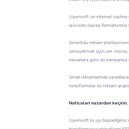
Uyumsoft-un internet saytına d
qüvvədə olacaq Remarketinq siy
Görüntülü reklam planlayıcısınd
yerləşdirmək üçün yer, mövzu
meyarlara görə də kampaniya 
Gmail reklamlarında yaradılac
hədəfləmələr ilə reklam qruplar
Nəticələri nəzərdən keçirin.
Uyumsoft ilə işə başladığımız
transformasiya nisbətlərini 65%