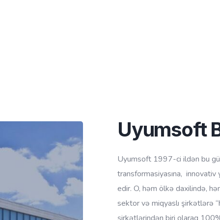
Uyumsoft Bi
Uyumsoft 1997-ci ildən bu günə
transformasiyasına, innovativ 
edir. O, həm ölkə daxilində, hə
sektor və miqyaslı şirkətlərə “h
şirkətlərindən biri olaraq 100%