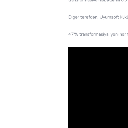
Digər tərəfdən, Uyumsoft klik
47% transformasiya, yəni hər f