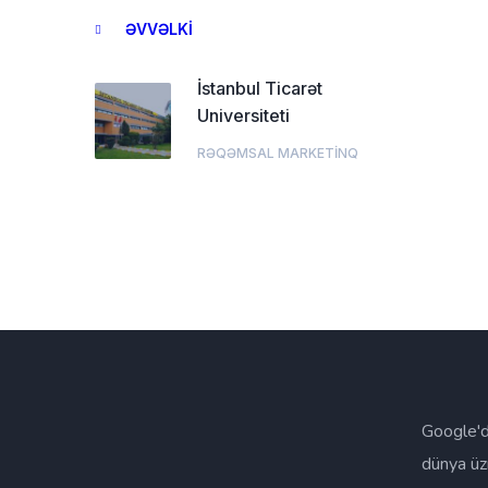
ƏVVƏLKI
İstanbul Ticarət
Universiteti
RƏQƏMSAL MARKETINQ
Google'd
dünya üz