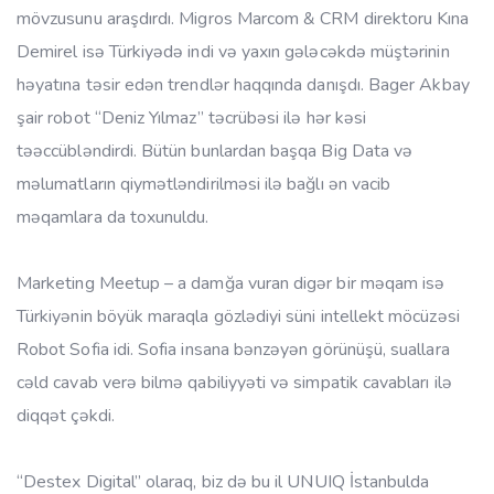
mövzusunu araşdırdı. Migros Marcom & CRM direktoru Kına
Demirel isə Türkiyədə indi və yaxın gələcəkdə müştərinin
həyatına təsir edən trendlər haqqında danışdı. Bager Akbay
şair robot “Deniz Yılmaz” təcrübəsi ilə hər kəsi
təəccübləndirdi. Bütün bunlardan başqa Big Data və
məlumatların qiymətləndirilməsi ilə bağlı ən vacib
məqamlara da toxunuldu.
Marketing Meetup – a damğa vuran digər bir məqam isə
Türkiyənin böyük maraqla gözlədiyi süni intellekt möcüzəsi
Robot Sofia idi. Sofia insana bənzəyən görünüşü, suallara
cəld cavab verə bilmə qabiliyyəti və simpatik cavabları ilə
diqqət çəkdi.
“Destex Digital” olaraq, biz də bu il UNUIQ İstanbulda