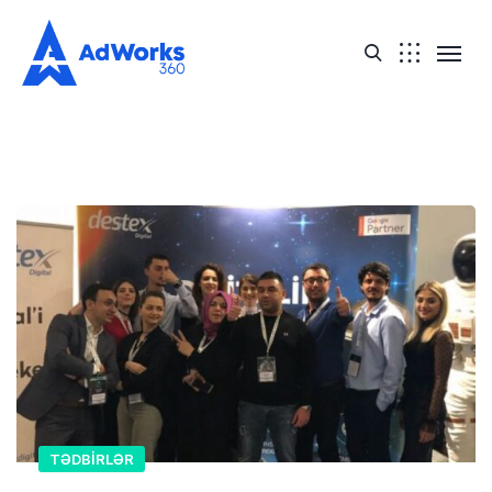
TƏDBIRLƏR