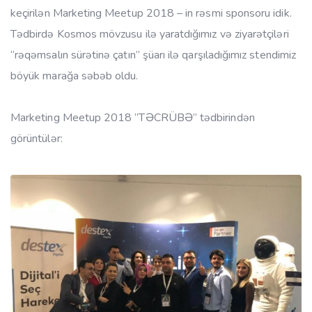
keçirilən Marketing Meetup 2018 – in rəsmi sponsoru idik.
Tədbirdə Kosmos mövzusu ilə yaratdığımız və ziyarətçiləri
“rəqəmsalın sürətinə çatın” şüarı ilə qarşıladığımız stendimiz
böyük marağa səbəb oldu.
Marketing Meetup 2018 “TƏCRÜBƏ” tədbirindən
görüntülər: