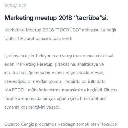
18/04/2022
Marketing meetup 2018 “təcrübə”si.
Marketing Meetup 2018 “TƏCRÜBƏ” mövzusu ilə bağlı
tədbir 19 aprel tarixində baş verdi.
İş dünyası üçün Türkiyənin ən yaxşı məzmununu istehsal
edən Marketing Meetup iş zəkasına, analitikaya və
intellektuallığa meydan oxudu, başqa sözlə desək,
stereotiplərə meydan oxudu. Tədbirdə bu il ilk dəfə
MARTECH mükafatlandırma mərasimi də keçirildi. Bir çox
fərqli kateqoriyada bir çox uğurlu şirkət mükafatlarını
almanın xoşbəxtliyini yaşadı.
Olcayto Cengiz proqramda yaddaşın təməli olan “təcrübə”