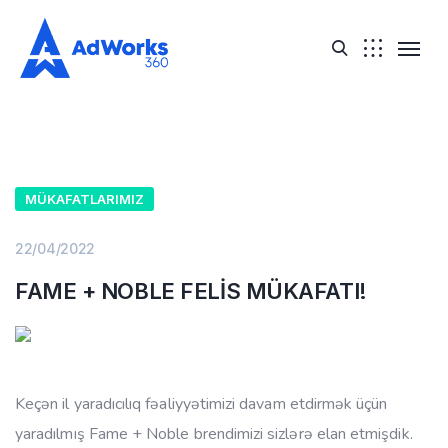
MÜKAFATLARIMIZ
22/04/2022
FAME + NOBLE FELİS MÜKAFATI!
Keçən il yaradıcılıq fəaliyyətimizi davam etdirmək üçün
yaradılmış Fame + Noble brendimizi sizlərə elan etmişdik.