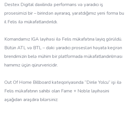
Destex Digital daxilində performans və yaradıcı iş
prosesimizi bir – birindən ayıraraq, yaratdığımız yeni forma bu
il Felis ilə mükafatlandırıldı.
Komandamız IGA layihəsi ilə Felis mükafatına layiq görüldü.
Bütün ATL və BTL – dəki yaradıcı prosesləri həyata keçirən
brendimizin belə mühim bir platformada mükafatlandırılması
hamımız üçün qürurvericidir.
Out Of Home Billboard kateqoriyasında “Dinle Yolcu” işi ilə
Felis mükafatının sahibi olan Fame + Noble layihəsini
aşağıdan araşdıra bilərsiniz: