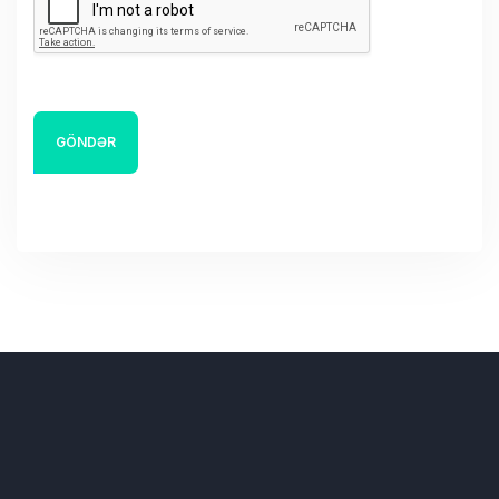
GÖNDƏR