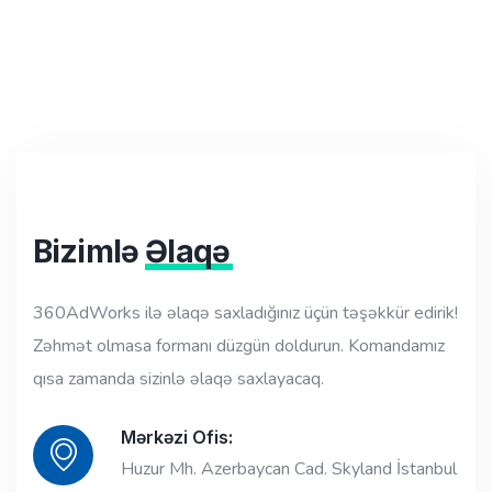
Bizimlə
Əlaqə
360AdWorks ilə əlaqə saxladığınız üçün təşəkkür edirik!
Zəhmət olmasa formanı düzgün doldurun. Komandamız
qısa zamanda sizinlə əlaqə saxlayacaq.
Mərkəzi Ofis:
Huzur Mh. Azerbaycan Cad. Skyland İstanbul